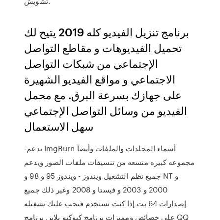
تشويش.
برنامج تنزيل الفيديو كله 2019 يتيح لك
تحميل الفيديوهات و مقاطع التواصل
الإجتماعي من شبكات التواصل
الاجتماعي و مواقع الفيديو الشهيرة
على جهازك بسرعة البرق. مع محمل
الفيديو من وسائل التواصل الإجتماعي
سهل الاستعمال
-يدعم ImgBurn أسماء المجلدات والملفات وأيضآ
مجموعه كبيره متسعه من تنسيقات ملفات الصور ويدعم
جميع نظم التشغيل ويندوز - ويندوز 95 و 98 و NT و
2000 و 2003 و فيستا و 2008 وغير ذلك جميع
إصدارات 64 بت إذا كنت تستخدم فيجب عليك تشغيله
على خصائص ومميزات برنامج كيوكيو بلاير. برنامج QQ