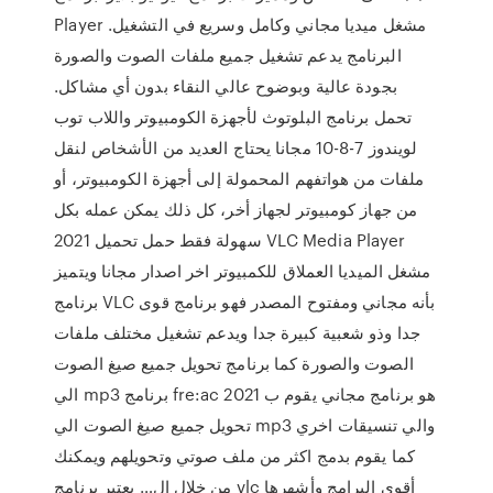
Player مشغل ميديا مجاني وكامل وسريع في التشغيل.
البرنامج يدعم تشغيل جميع ملفات الصوت والصورة
بجودة عالية وبوضوح عالي النقاء بدون أي مشاكل.
تحمل برنامج البلوتوث لأجهزة الكومبيوتر واللاب توب
لويندوز 7-8-10 مجانا يحتاج العديد من الأشخاص لنقل
ملفات من هواتفهم المحمولة إلى أجهزة الكومبيوتر، أو
من جهاز كومبيوتر لجهاز أخر، كل ذلك يمكن عمله بكل
سهولة فقط حمل تحميل 2021 VLC Media Player
مشغل الميديا العملاق للكمبيوتر اخر اصدار مجانا ويتميز
برنامج VLC بأنه مجاني ومفتوح المصدر فهو برنامج قوى
جدا وذو شعبية كبيرة جدا ويدعم تشغيل مختلف ملفات
الصوت والصورة كما برنامج تحويل جميع صيغ الصوت
الي mp3 برنامج fre:ac 2021 هو برنامج مجاني يقوم ب
تحويل جميع صيغ الصوت الي mp3 والي تنسيقات اخري
كما يقوم بدمج اكثر من ملف صوتي وتحويلهم ويمكنك
من خلال ال… يعتبر برنامج vlc أقوى البرامج وأشهرها