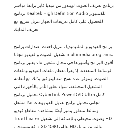
برنامج تعريف الصوت لويندوز من ميديا فاير برابط مباشر
برنامج Realtek High Definition Audio للكمبيوتر
للحصول علي كامل تعريفات الجهاز تنزيل سريع مع
تعريف المايك
برامج الفيديو و الملتيميديا , تنزيل احدث اصدارات برامج
تشغيل الصوت والفيديو مجانا multimedia programs.
يعتبر برنامج vlc أقوى البرامج وأشهرها في مجال تشغيل
الوسائط المتعددة، إذ يقرأ معظم ملفات الفيديو وملفات
الصوت، وتتوفر عدة نسخ منه ليتوافق بذلك مع أنظمة
التشغيل المختلفة، سواء تعلق الأمر بالأجهزة التي
تحميل برنامج CyberLink PowerDVD Ultra كامل
مجانى تحميل برامج تعديل الفيديوهات هذا مشغل
وسائط متطور يتميز أيضًا بمشاهدة مقاطع فيديو
TrueTheater وصوت محيطي بالإضافة إلى تشغيل HD
، ورفع مستوى SD إلى 1080p HD والمزيد. تنزيل